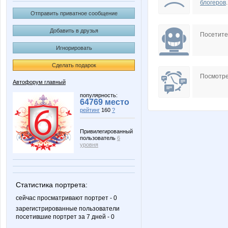
блогеров
.
Отправить приватное сообщение
Добавить в друзья
Посетит
Игнорировать
Сделать подарок
Посмотре
Автофорум главный
популярность:
64769 место
рейтинг
160
?
Привилегированный
пользователь
6
уровня
Статистика портрета:
сейчас просматривают портрет - 0
зарегистрированные пользователи
посетившие портрет за 7 дней - 0