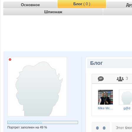
Блог
( 0 )
Основное
Др
Шпионаж
Блог
3
Mike McDuck
g@d
Портрет заполнен на 49 %
Этот блог